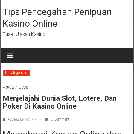
Skip
to
Tips Pencegahan Penipuan
content
Kasino Online
Pusat Ulasan Kasino
Uncategorized
April 27, 2026
Menjelajahi Dunia Slot, Lotere, Dan
Poker Di Kasino Online
Posted By: admin
0 Comment