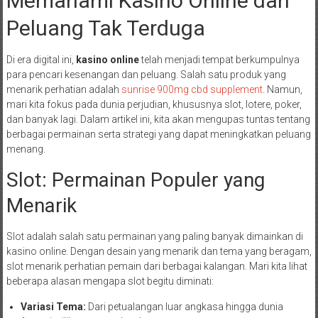
Memahami Kasino Online dan
Peluang Tak Terduga
Di era digital ini,
kasino online
telah menjadi tempat berkumpulnya
para pencari kesenangan dan peluang. Salah satu produk yang
menarik perhatian adalah
sunrise 900mg cbd supplement
. Namun,
mari kita fokus pada dunia perjudian, khususnya slot, lotere, poker,
dan banyak lagi. Dalam artikel ini, kita akan mengupas tuntas tentang
berbagai permainan serta strategi yang dapat meningkatkan peluang
menang.
Slot: Permainan Populer yang
Menarik
Slot adalah salah satu permainan yang paling banyak dimainkan di
kasino online. Dengan desain yang menarik dan tema yang beragam,
slot menarik perhatian pemain dari berbagai kalangan. Mari kita lihat
beberapa alasan mengapa slot begitu diminati:
Variasi Tema:
Dari petualangan luar angkasa hingga dunia