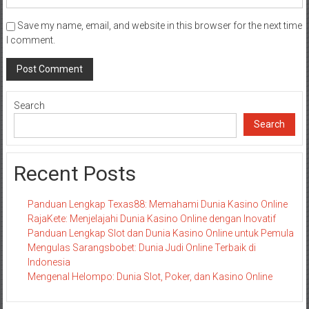
Save my name, email, and website in this browser for the next time
I comment.
Search
Search
Recent Posts
Panduan Lengkap Texas88: Memahami Dunia Kasino Online
RajaKete: Menjelajahi Dunia Kasino Online dengan Inovatif
Panduan Lengkap Slot dan Dunia Kasino Online untuk Pemula
Mengulas Sarangsbobet: Dunia Judi Online Terbaik di
Indonesia
Mengenal Helompo: Dunia Slot, Poker, dan Kasino Online