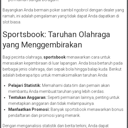
Bayangkan Anda bermain poker sambil ngobrol dengan dealer yang
ramah; ini adalah pengalaman yang tidak dapat Anda dapatkan di
slot biasa.
Sportsbook: Taruhan Olahraga
yang Menggembirakan
Bagi pecinta olahraga,
sportsbook
menawarkan cara untuk
merasakan kegembiraan di luar lapangan. Anda bisa bertaruh pada
berbagai jenis olahraga, dari sepak bola hingga balap kuda. Berikut
adalah beberapa tips untuk memaksimalkan taruhan Anda:
Pelajari Statistik:
Memahami data tim dan pemain akan
membantu Anda membuat taruhan yang lebih cerdas.
Tentukan Anggaran:
Seperti permainan lainnya, penting untuk
menetapkan anggaran dan tidak melampauinya.
Manfaatkan Promosi:
Banyak sportsbook menawarkan bonus
pendaftaran dan promosi yang menarik.
Dengan menganalisis statistik dan berita terkini, Anda dapat