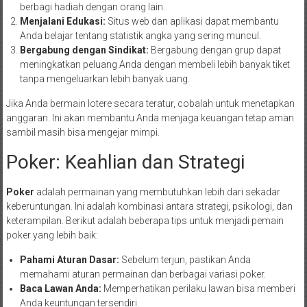
berbagi hadiah dengan orang lain.
Menjalani Edukasi:
Situs web dan aplikasi dapat membantu
Anda belajar tentang statistik angka yang sering muncul.
Bergabung dengan Sindikat:
Bergabung dengan grup dapat
meningkatkan peluang Anda dengan membeli lebih banyak tiket
tanpa mengeluarkan lebih banyak uang.
Jika Anda bermain lotere secara teratur, cobalah untuk menetapkan
anggaran. Ini akan membantu Anda menjaga keuangan tetap aman
sambil masih bisa mengejar mimpi.
Poker: Keahlian dan Strategi
Poker
adalah permainan yang membutuhkan lebih dari sekadar
keberuntungan. Ini adalah kombinasi antara strategi, psikologi, dan
keterampilan. Berikut adalah beberapa tips untuk menjadi pemain
poker yang lebih baik:
Pahami Aturan Dasar:
Sebelum terjun, pastikan Anda
memahami aturan permainan dan berbagai variasi poker.
Baca Lawan Anda:
Memperhatikan perilaku lawan bisa memberi
Anda keuntungan tersendiri.