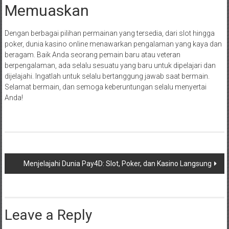
Memuaskan
Dengan berbagai pilihan permainan yang tersedia, dari slot hingga
poker, dunia kasino online menawarkan pengalaman yang kaya dan
beragam. Baik Anda seorang pemain baru atau veteran
berpengalaman, ada selalu sesuatu yang baru untuk dipelajari dan
dijelajahi. Ingatlah untuk selalu bertanggung jawab saat bermain.
Selamat bermain, dan semoga keberuntungan selalu menyertai
Anda!
Post
Menjelajahi Dunia Pay4D: Slot, Poker, dan Kasino Langsung
navigation
Leave a Reply